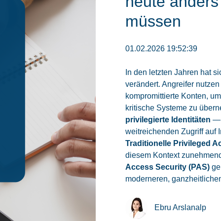
heute anders
müssen
01.02.2026 19:52:39
In den letzten Jahren hat si
verändert. Angreifer nutz
kompromittierte Konten, um
kritische Systeme zu über
privilegierte Identitäten
— 
weitreichenden Zugriff auf 
Traditionelle Privilege
diesem Kontext zunehmend
Access Security (PAS)
geh
moderneren, ganzheitlichen
Ebru Arslanalp